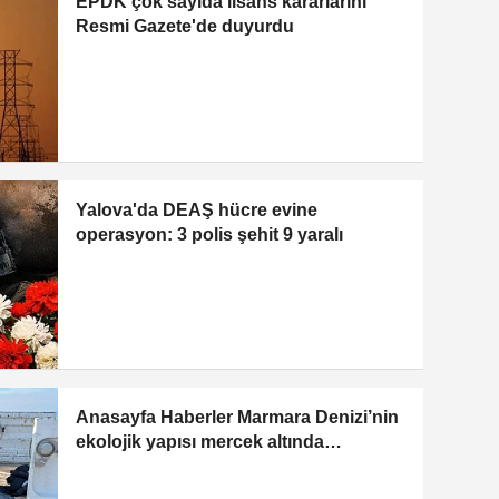
EPDK çok sayıda lisans kararlarını
Resmi Gazete'de duyurdu
Yalova'da DEAŞ hücre evine
operasyon: 3 polis şehit 9 yaralı
Anasayfa Haberler Marmara Denizi’nin
ekolojik yapısı mercek altında
HABERLER Marmara Denizi’nin
ekolojik yapısı mercek altında