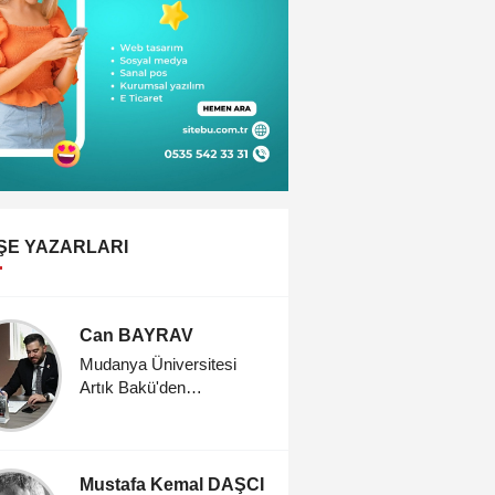
ŞE YAZARLARI
Can BAYRAV
Bahar Ş
Mudanya Üniversitesi
CENNET 
Artık Bakü'den
Öğrencilerini Kabul Ediyor
Mustafa Kemal DAŞCI