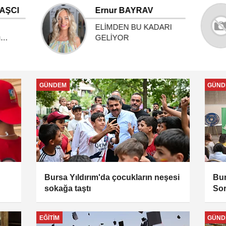
Mustafa Kemal DAŞCI
Artık
10 Kasım: Bir Lideri
i
Anmak, Bir Vizyonu
Yaşatmak
GÜNDEM
GÜND
Bursa Yıldırım'da çocukların neşesi
Bur
sokağa taştı
Sor
EĞITIM
GÜND