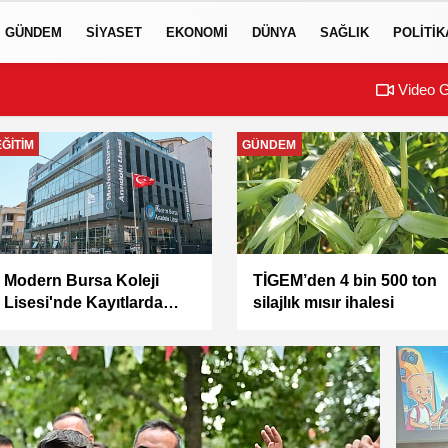
GÜNDEM
SIYASET
EKONOMI
DÜNYA
SAĞLIK
POLITIK
Video G
EĞITIM
GÜNDEM
Modern Bursa Koleji
TİGEM’den 4 bin 500 ton
Lisesi'nde Kayıtlarda
silajlık mısır ihalesi
Son Kontenjan Fırsatı