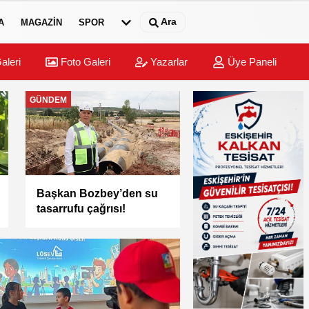
Ara
A
MAGAZIN
SPOR
aleri
Foto Galeri
Yazarlar
Üye Paneli
GÜNDEM
Başkan Bozbey’den su
tasarrufu çağrısı!