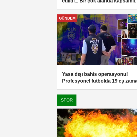
edildi... Bir çok alanda kapsamlı
değişiklik
GÜNDEM
Yasa dışı bahis operasyonu!
Profesyonel futbolda 19 eş zama
baskın
SPOR