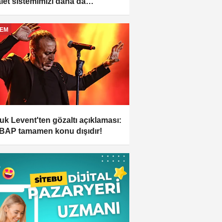
let sistemimizi daha da
lendirecek
EM
uk Levent'ten gözaltı açıklaması:
AP tamamen konu dışıdır!