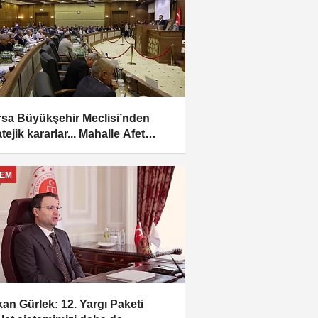
sa Büyükşehir Meclisi’nden
atejik kararlar... Mahalle Afet
teynerleri ilçelere devredildi
EM
an Gürlek: 12. Yargı Paketi