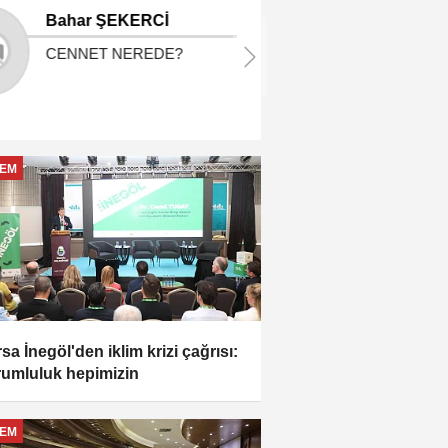
Ernur BAYRAV
Bahar ŞEKE
ELİMDEN BU KADARI
CENNET NER
GELİYOR
EM
sa İnegöl'den iklim krizi çağrısı:
umluluk hepimizin
EM