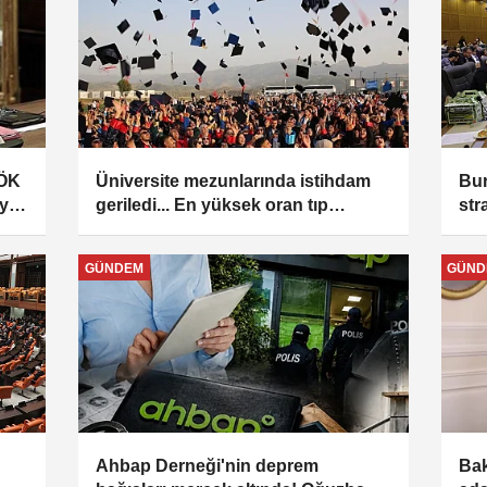
YÖK
Üniversite mezunlarında istihdam
Bur
eye
geriledi... En yüksek oran tıp
str
mezunlarında, en yüksek kazanç
Kon
pilotajda
GÜNDEM
GÜND
Ahbap Derneği'nin deprem
Bak