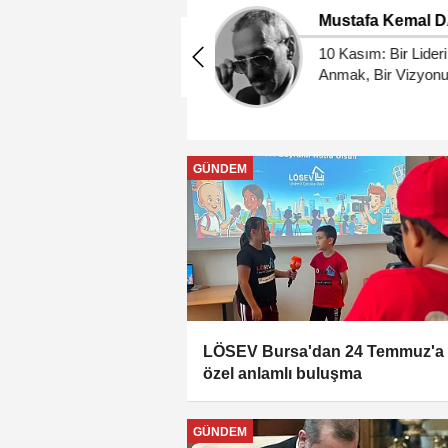
Can BAYRAV
Mudanya Üniversitesi 
Bakü'den Öğrencilerin
Kabul Ediyor
GÜNDEM
LÖSEV Bursa'dan 24 Temmuz'a
özel anlamlı buluşma
GÜNDEM