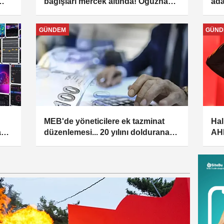
bağışları mercek altında! Oğuzhan
ada
Uğur gözaltına alındı
güç
GÜNDEM
GÜND
MEB'de yöneticilere ek tazminat
Hal
nlı
düzenlemesi... 20 yılını doldurana
AHB
yüzde 50 artış