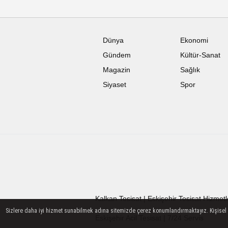
Dünya
Ekonomi
Gündem
Kültür-Sanat
Magazin
Sağlık
Siyaset
Spor
Kalkan Tesisat | Eskişehir Tesisat Hizmetl
Sizlere daha iyi hizmet sunabilmek adına sitemizde çerez konumlandırmaktayız. Kişisel ver
Eskişehir Acil Tesisat | 7/24 Servis