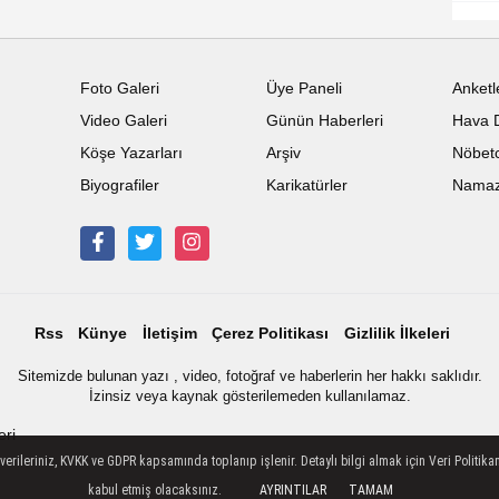
Foto Galeri
Üye Paneli
Anketl
Video Galeri
Günün Haberleri
Hava 
Köşe Yazarları
Arşiv
Nöbetc
Biyografiler
Karikatürler
Namaz 
Rss
Künye
İletişim
Çerez Politikası
Gizlilik İlkeleri
Sitemizde bulunan yazı , video, fotoğraf ve haberlerin her hakkı saklıdır.
İzinsiz veya kaynak gösterilemeden kullanılamaz.
eri
ileriniz, KVKK ve GDPR kapsamında toplanıp işlenir. Detaylı bilgi almak için Veri Politikam
kabul etmiş olacaksınız.
AYRINTILAR
TAMAM