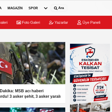
Ara
A
MAGAZIN
SPOR
aleri
Foto Galeri
Yazarlar
Üye Paneli
Dakika: MSB acı haberi
rdu! 3 asker şehit, 3 asker yaralı