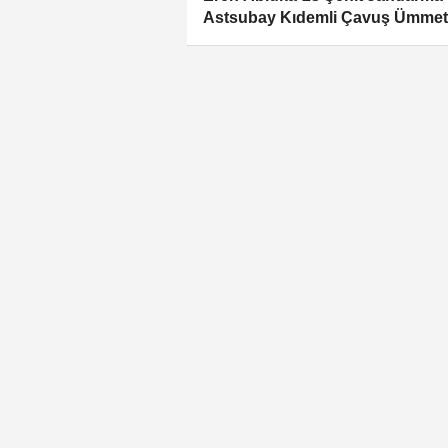
Astsubay Kıdemli Çavuş Ümmet
Ufacık Narko Terör Operasyonu
Başlatıldı