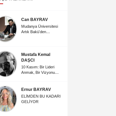
Can BAYRAV
Bahar Ş
Mudanya Üniversitesi
CENNET 
Artık Bakü'den
Öğrencilerini Kabul
Ediyor
Mustafa Kemal
DAŞCI
10 Kasım: Bir Lideri
Anmak, Bir Vizyonu
Yaşatmak
Ernur BAYRAV
ELİMDEN BU KADARI
GELİYOR