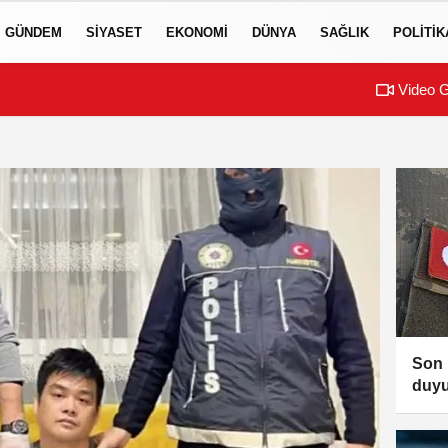
GÜNDEM
SIYASET
EKONOMI
DÜNYA
SAĞLIK
POLITIK
Video G
Son 
duyu