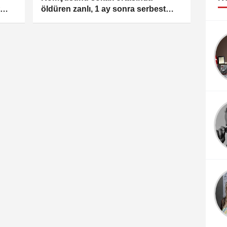
öldüren zanlı, 1 ay sonra serbest
kaldı
Bahar ŞEKERCİ
CENNET NEREDE?