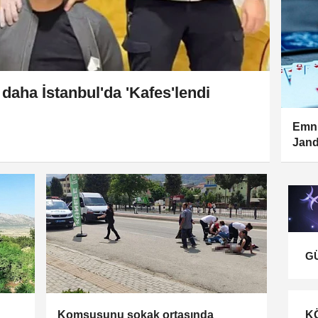
i daha İstanbul'da 'Kafes'lendi
Emni
Jan
G
Komşusunu sokak ortasında
K