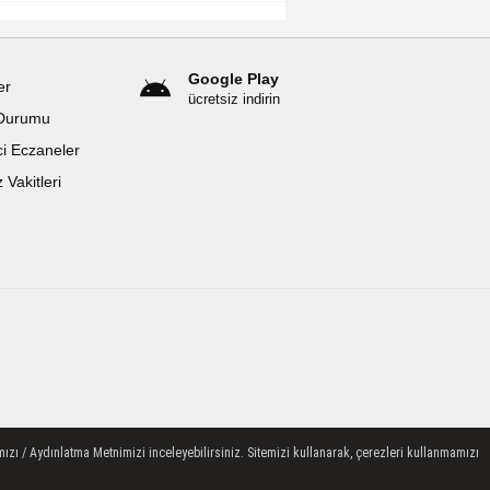
Google Play
er
ücretsiz indirin
Durumu
i Eczaneler
Vakitleri
ızı / Aydınlatma Metnimizi inceleyebilirsiniz. Sitemizi kullanarak, çerezleri kullanmamızı