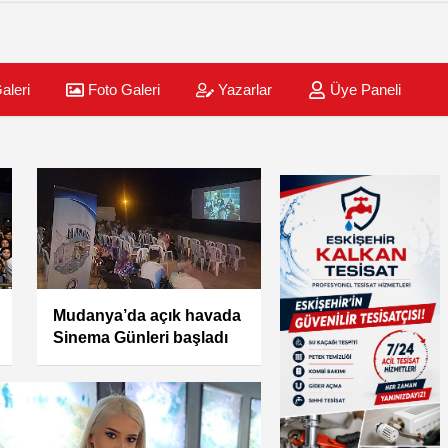
aleri
Foto Galeri
Yazarlar
Üye Paneli
Bursa resim kursunda
Giotto Akademi Sanatı
tercih ediyor