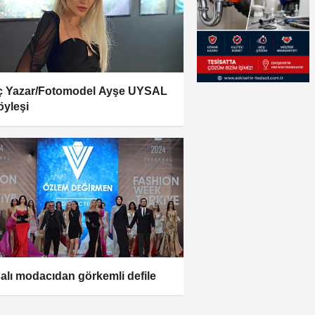
 Yazar/Fotomodel Ayşe UYSAL
öyleşi
alı modacıdan görkemli defile