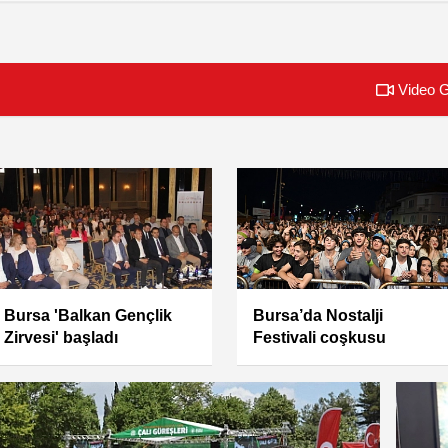
Video G
BUSMEK rüzgarı
VI. Çalı Köy Filmleri
komşuda esti
Festivali Başlıyor