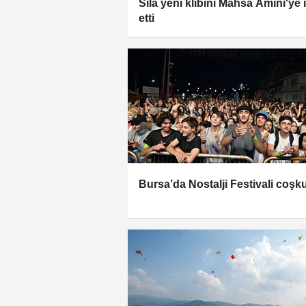
Sıla yeni klibini Mahsa Amini'ye 
etti
Bursa’da Nostalji Festivali coşk