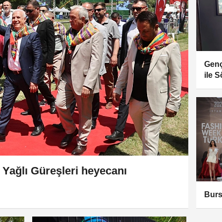
Genç
ile S
ı Yağlı Güreşleri heyecanı
Burs