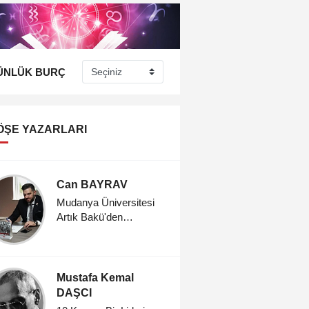
ÜNLÜK BURÇ
ÖŞE YAZARLARI
Can BAYRAV
Bahar Ş
Mudanya Üniversitesi
CENNET 
Artık Bakü'den
Öğrencilerini Kabul
Ediyor
Mustafa Kemal
DAŞCI