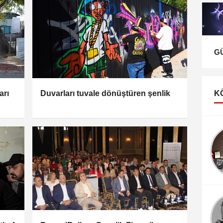
G
arı
Duvarları tuvale dönüştüren şenlik
K
Bahar ŞEKERCİ
CENNET NEREDE?