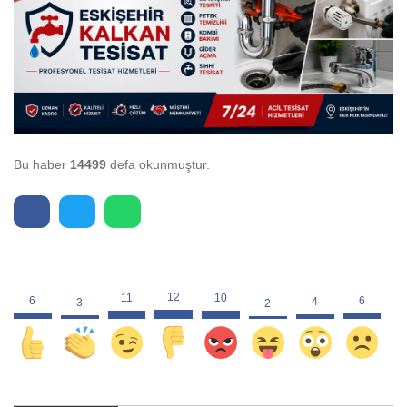
Bu haber
14499
defa okunmuştur.