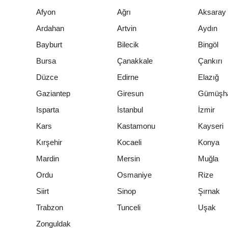
Afyon
Ağrı
Aksaray
Ardahan
Artvin
Aydın
Bayburt
Bilecik
Bingöl
Bursa
Çanakkale
Çankırı
Düzce
Edirne
Elazığ
Gaziantep
Giresun
Gümüşh
Isparta
İstanbul
İzmir
Kars
Kastamonu
Kayseri
Kırşehir
Kocaeli
Konya
Mardin
Mersin
Muğla
Ordu
Osmaniye
Rize
Siirt
Sinop
Şırnak
Trabzon
Tunceli
Uşak
Zonguldak