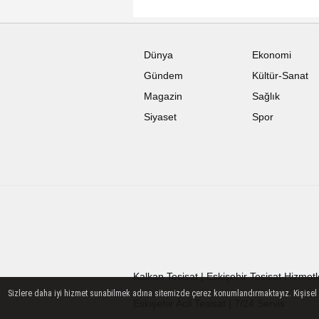
Dünya
Ekonomi
Gündem
Kültür-Sanat
Magazin
Sağlık
Siyaset
Spor
Kalkan Tesisat | Eskişehir Tesisat Hizmetl
Sizlere daha iyi hizmet sunabilmek adına sitemizde çerez konumlandırmaktayız. Kişisel ver
Eskişehir Acil Tesisat | 7/24 Servis