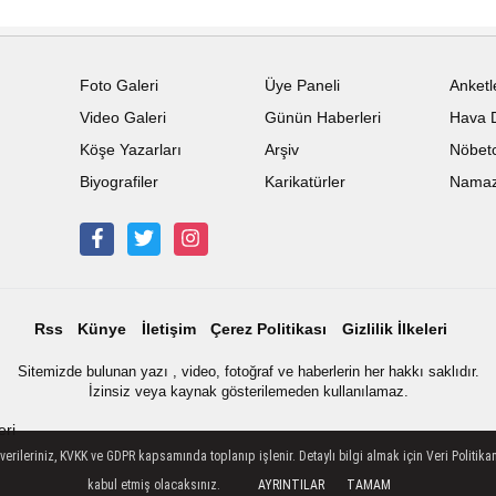
Foto Galeri
Üye Paneli
Anketl
Video Galeri
Günün Haberleri
Hava 
Köşe Yazarları
Arşiv
Nöbetc
Biyografiler
Karikatürler
Namaz 
Rss
Künye
İletişim
Çerez Politikası
Gizlilik İlkeleri
Sitemizde bulunan yazı , video, fotoğraf ve haberlerin her hakkı saklıdır.
İzinsiz veya kaynak gösterilemeden kullanılamaz.
eri
ileriniz, KVKK ve GDPR kapsamında toplanıp işlenir. Detaylı bilgi almak için Veri Politikam
kabul etmiş olacaksınız.
AYRINTILAR
TAMAM