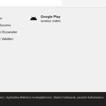
Google Play
er
ücretsiz indirin
Durumu
i Eczaneler
Vakitleri
ızı / Aydınlatma Metnimizi inceleyebilirsiniz. Sitemizi kullanarak, çerezleri kullanmamızı