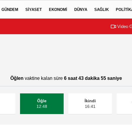
GÜNDEM
SIYASET
EKONOMI
DÜNYA
SAĞLIK
POLITIK
Video G
Öğlen
vaktine kalan süre
6 saat 43 dakika 55 saniye
Öğle
İkindi
12:48
16:41