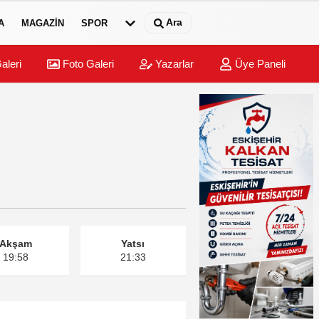
Ara
A
MAGAZIN
SPOR
aleri
Foto Galeri
Yazarlar
Üye Paneli
Akşam
Yatsı
19:58
21:33