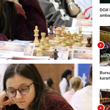
DOA'd
ambal
Bursa
kararl