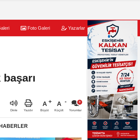
aleri
Foto Galeri
Yazarlar
Üye Paneli
 başarı
A
A
Büyüt
Küçült
Dinle
Yazdır
Yorumlar
 HABERLER