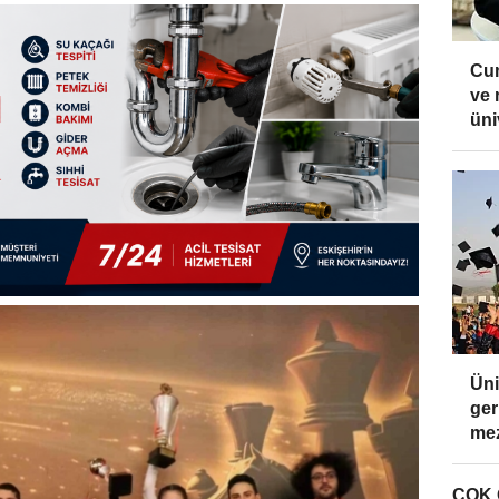
Cu
ve 
üni
Üni
ger
mez
ÇOK