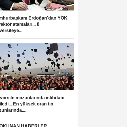
mhurbaşkanı Erdoğan'dan YÖK
rektör atamaları... 8
versiteye...
versite mezunlarında istihdam
iledi... En yüksek oran tıp
unlarında,...
 OKUNAN HABERLER