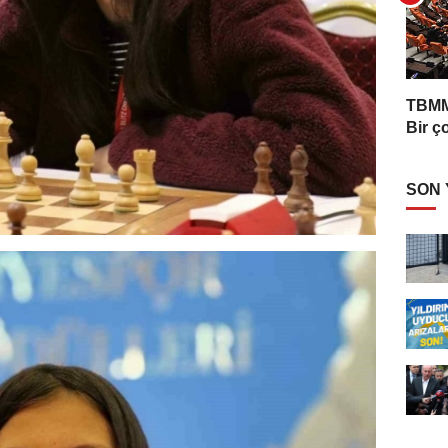
TBMM'
Bir ç
SON