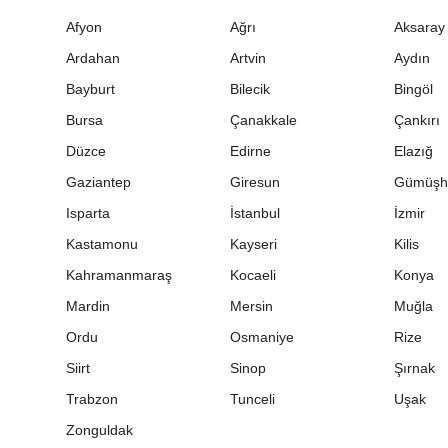
Afyon
Ağrı
Aksaray
Ardahan
Artvin
Aydın
Bayburt
Bilecik
Bingöl
Bursa
Çanakkale
Çankırı
Düzce
Edirne
Elazığ
Gaziantep
Giresun
Gümüşh
Isparta
İstanbul
İzmir
Kastamonu
Kayseri
Kilis
Kahramanmaraş
Kocaeli
Konya
Mardin
Mersin
Muğla
Ordu
Osmaniye
Rize
Siirt
Sinop
Şırnak
Trabzon
Tunceli
Uşak
Zonguldak