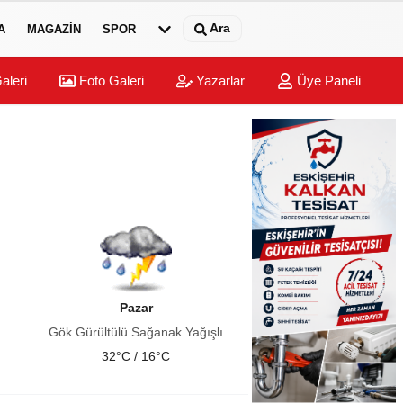
Ara
A
MAGAZIN
SPOR
aleri
Foto Galeri
Yazarlar
Üye Paneli
Pazar
Gök Gürültülü Sağanak Yağışlı
32°C / 16°C