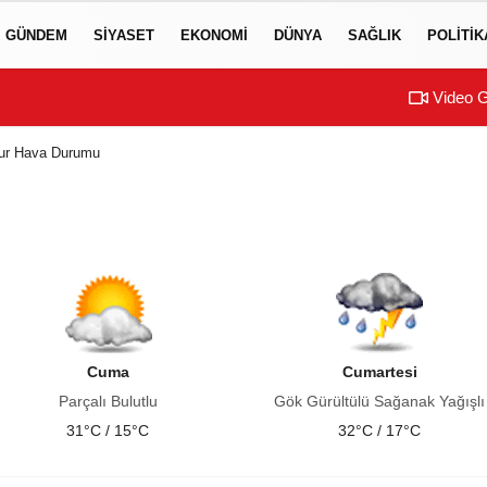
GÜNDEM
SIYASET
EKONOMI
DÜNYA
SAĞLIK
POLITIK
Video G
dur Hava Durumu
Cuma
Cumartesi
Parçalı Bulutlu
Gök Gürültülü Sağanak Yağışlı
31°C / 15°C
32°C / 17°C