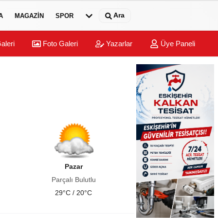
Ara
A
MAGAZIN
SPOR
aleri
Foto Galeri
Yazarlar
Üye Paneli
Pazar
Parçalı Bulutlu
29°C / 20°C