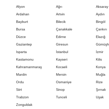
Afyon
Ağrı
Aksaray
Ardahan
Artvin
Aydın
Bayburt
Bilecik
Bingöl
Bursa
Çanakkale
Çankırı
Düzce
Edirne
Elazığ
Gaziantep
Giresun
Gümüşh
Isparta
İstanbul
İzmir
Kastamonu
Kayseri
Kilis
Kahramanmaraş
Kocaeli
Konya
Mardin
Mersin
Muğla
Ordu
Osmaniye
Rize
Siirt
Sinop
Şırnak
Trabzon
Tunceli
Uşak
Zonguldak