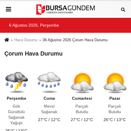
6 Ağustos 2026, Perşembe
Hava Durumu
06 Ağustos 2026 Çorum Hava Durumu
Çorum Hava Durumu
Perşembe
Cuma
Cumartesi
Pazar
Gök
Mevzi
Parçalı
Parçalı
Gürültülü
Sağanak
Bulutlu
Bulutlu
Sağanak
27°C / 12°C
27°C / 12°C
26°C / 13°C
Yağışlı
26°C / 13°C