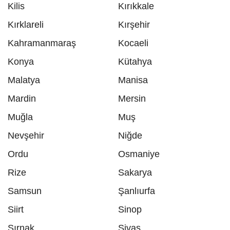
Kilis
Kırıkkale
Kırklareli
Kırşehir
Kahramanmaraş
Kocaeli
Konya
Kütahya
Malatya
Manisa
Mardin
Mersin
Muğla
Muş
Nevşehir
Niğde
Ordu
Osmaniye
Rize
Sakarya
Samsun
Şanlıurfa
Siirt
Sinop
Şırnak
Sivas