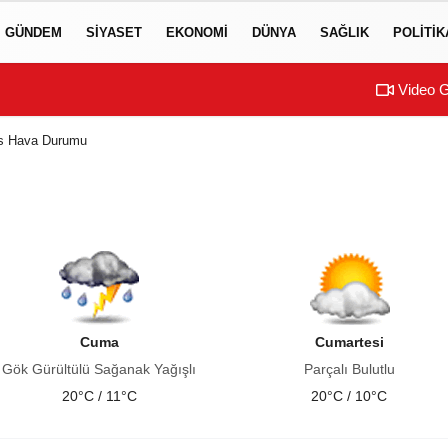
GÜNDEM
SIYASET
EKONOMI
DÜNYA
SAĞLIK
POLITIK
Video G
as Hava Durumu
Cuma
Cumartesi
Gök Gürültülü Sağanak Yağışlı
Parçalı Bulutlu
20°C / 11°C
20°C / 10°C