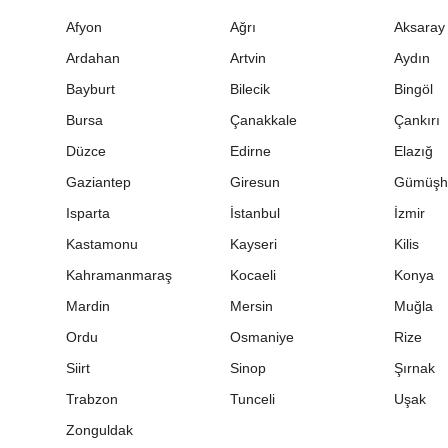
Afyon
Ağrı
Aksaray
Ardahan
Artvin
Aydın
Bayburt
Bilecik
Bingöl
Bursa
Çanakkale
Çankırı
Düzce
Edirne
Elazığ
Gaziantep
Giresun
Gümüşh
Isparta
İstanbul
İzmir
Kastamonu
Kayseri
Kilis
Kahramanmaraş
Kocaeli
Konya
Mardin
Mersin
Muğla
Ordu
Osmaniye
Rize
Siirt
Sinop
Şırnak
Trabzon
Tunceli
Uşak
Zonguldak