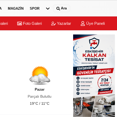
Ara
A
MAGAZIN
SPOR
aleri
Foto Galeri
Yazarlar
Üye Paneli
Pazar
Parçalı Bulutlu
19°C / 11°C